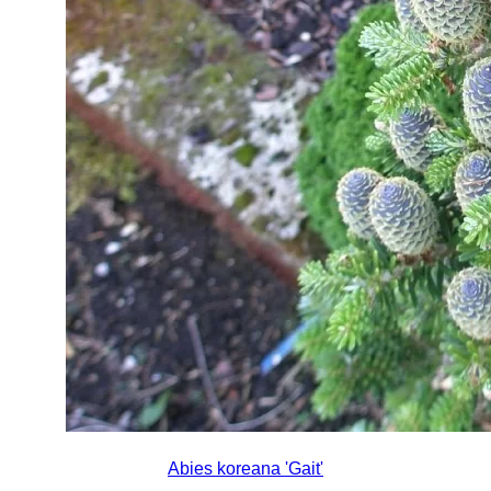
Abies koreana 'Gait'