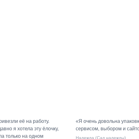
ивезли её на работу.
«Я очень довольна упаковк
авно я хотела эту ёлочку,
сервисом, выбором и сайто
ла только на одном
Надежда (Сад надежды)