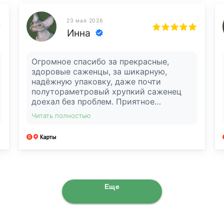
красоте.Огромное спасибо за
консультацию, за советы. Саженцы
23 мая 2026
превосходные.Еще раз спасибо за ваш
Инна
труд,за красоту, которую приносите в
наш дом.Обязательно продолжу у вас
заказывать саженцы.Больших успехов
Огромное спасибо за прекрасные,
Вам.
здоровые саженцы, за шикарную,
надёжную упаковку, даже почти
полутораметровый хрупкий саженец
доехал без проблем. Приятное
общение, быстрая отправка. Нашла
Читать полностью
хвойные, которые искала давно,
обязательно буду заказывать ещё.
Еще