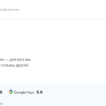
ать
Клиентам
ех — для кого мы
 отзывы других!
.0
5.0
ок