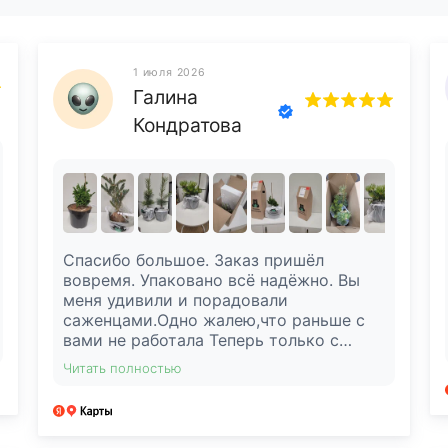
1 июля 2026
Галина
Кондратова
Спасибо большое. Заказ пришёл
вовремя. Упаковано всё надёжно. Вы
меня удивили и порадовали
саженцами.Одно жалею,что раньше с
вами не работала Теперь только с
вами.Как только подготовлю место для
Читать полностью
посадки ,буду у вас заказывать.Успехов
в вашем нелёгком труде.Всем буду
советовать. Вчера 30.06.26 г. получила
третий заказ.Очень рада такой