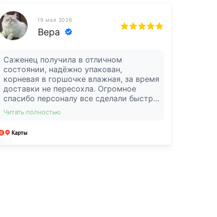
19 мая 2026
Вера
Саженец получила в отличном
состоянии, надёжно упакован,
корневая в горшочке влажная, за время
доставки не пересохла. Огромное
спасибо персоналу все сделали быстро
и качественно, приняли заказ, прислали
Читать полностью
фото и отправили. А самое главное —
остаются на связи после получения
саженца и помогаются своими
советами. Очень рекомендую этот
питомник