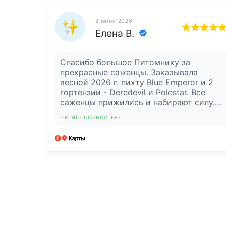
2 июня 2026
Елена В.
Спасибо большое Питомнику за
прекрасные саженцы. Заказывала
весной 2026 г. пихту Blue Emperor и 2
гортензии - Deredevil и Polestar. Все
саженцы прижились и набирают силу.
Получила очень подробную
Читать полностью
консультацию по уходу за пихтой до
высадки в грунт, так как были
заморозки и сажать было нельзя. Еще
раз спасибо!