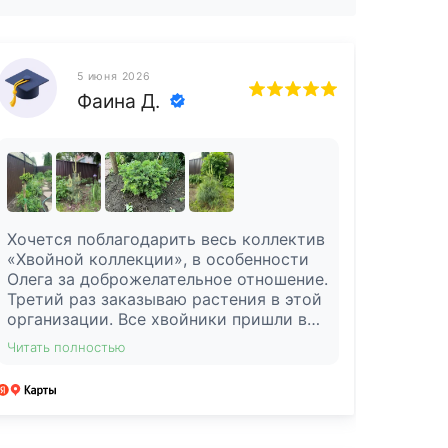
5 июня 2026
Фаина Д.
Хочется поблагодарить весь коллектив
«Хвойной коллекции», в особенности
Олега за доброжелательное отношение.
Третий раз заказываю растения в этой
организации. Все хвойники пришли в
отличном состоянии, хорошо
Читать полностью
упакованы, радуют своей красотой.