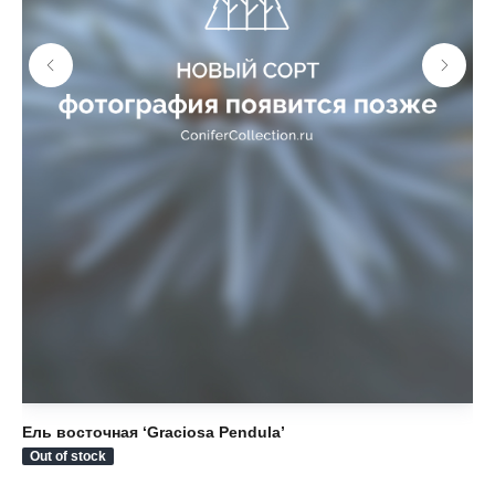
Ель восточная ‘Graciosa Pendula’
Ел
Out of stock
Ou