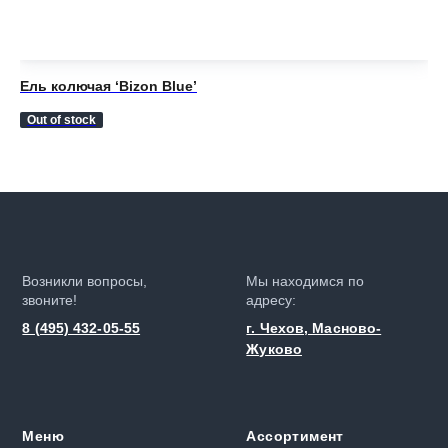
Ель колючая ‘Bizon Blue’
Ел
11
Out of stock
Возникли вопросы,
Мы находимся по
звоните!
адресу:
8 (495) 432-05-55
г. Чехов, Масново-
Жуково
Меню
Ассортимент