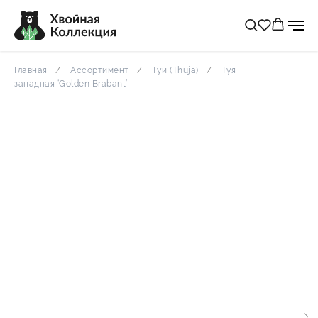
Главная
Ассортимент
Туи (Thuja)
Туя
западная ‘Golden Brabant’