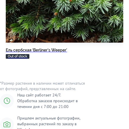
Ель сербская ‘Berliner’s Weeper’
Ел
Out of stock
Ou
*Размер растения в наличии может отличаться
от фотографий, представленных на сайте.
Наш сайт работает 24/7.
Обработка заказов происходит в
течении дня с 7:00 до 21:00
Пришлем актуальные фотографии,
выбранных растений по заказу в