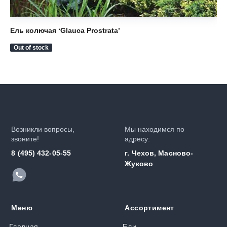
Ель колючая ‘Glauca Prostrata’
Ел
12
Out of stock
Возникли вопросы,
Мы находимся по
звоните!
адресу:
8 (495) 432-05-55
г. Чехов, Масново-
Жуково
Меню
Ассортимент
Главная
Ели