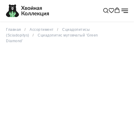
редкое
весна 2026
Главная
Ассортимент
Сциадопитисы
(Sciadopitys)
Сциадопитис мутовчатый ‘Green
Diamond’