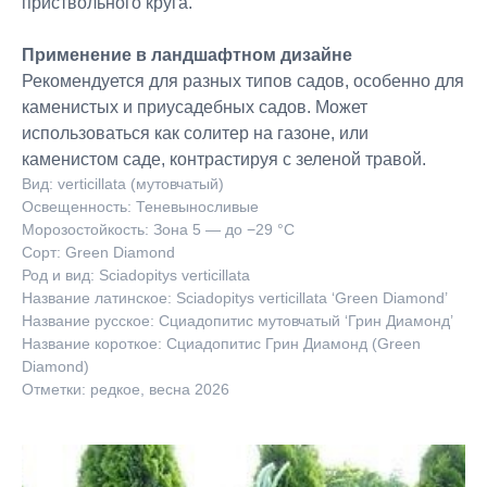
приствольного круга.
Применение в ландшафтном дизайне
Рекомендуется для разных типов садов, особенно для
каменистых и приусадебных садов. Может
использоваться как солитер на газоне, или
каменистом саде, контрастируя с зеленой травой.
Вид: verticillata (мутовчатый)
Освещенность: Теневыносливые
Морозостойкость: Зона 5 — до −29 °C
Сорт: Green Diamond
Род и вид: Sciadopitys verticillata
Название латинское: Sciadopitys verticillata ‘Green Diamond’
Название русское: Сциадопитис мутовчатый ‘Грин Диамонд’
Название короткое: Сциадопитис Грин Диамонд (Green
Diamond)
Отметки: редкое, весна 2026