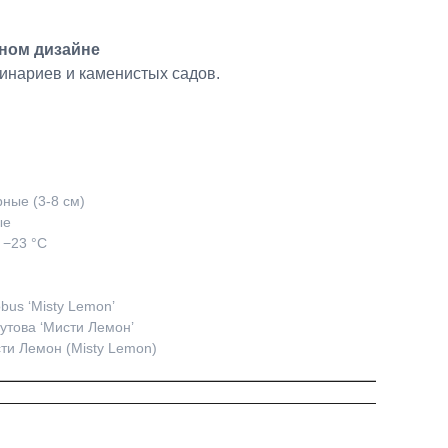
ном дизайне
инариев и каменистых садов.
ные (3-8 см)
ые
 −23 °C
bus ‘Misty Lemon’
утова ‘Мисти Лемон’
ти Лемон (Misty Lemon)