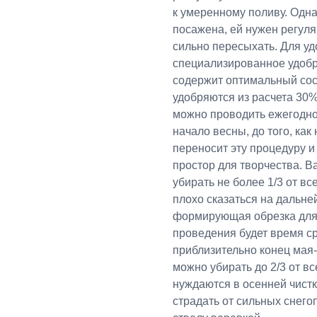
к умеренному поливу. Одна
посажена, ей нужен регул
сильно пересыхать. Для у
специализированное удобре
содержит оптимальный сос
удобряются из расчета 30
можно проводить ежегодно
начало весны, до того, как
переносит эту процедуру и
простор для творчества. В
убирать не более 1/3 от в
плохо сказаться на дальне
формирующая обрезка для 
проведения будет время с
приблизительно конец мая
можно убирать до 2/3 от вс
нуждаются в осенней чист
страдать от сильных снего