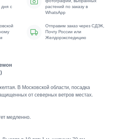
фотографии, выбранных
 дня с
растений по заказу в
WhatsApp
овской
Отправим заказ через СДЭК,
нному
Почту России или
ым
Желдорэкспедицию
Лемон
)
желтая. В Московской области, посадка
защищенных от северных ветров местах.
тет медленно.