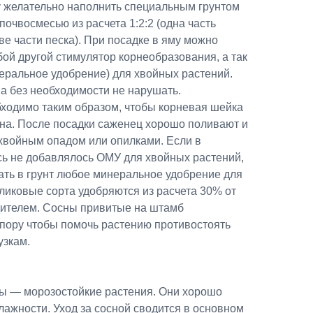
у желательно наполнить специальным грунтом
почвосмесью из расчета 1:2:2 (одна часть
ве части песка). При посадке в яму можно
ой другой стимулятор корнеобразования, а так
еральное удобрение) для хвойных растений.
а без необходимости не нарушать.
ходимо таким образом, чтобы корневая шейка
ена. После посадки саженец хорошо поливают и
 хвойным опадом или опилками. Если в
ь не добавлялось ОМУ для хвойных растений,
ать в грунт любое минеральное удобрение для
ликовые сорта удобряются из расчета 30% от
ителем. Сосны привитые на штамб
опору чтобы помочь растению противостоять
узкам.
ы — морозостойкие растения. Они хорошо
влажности. Уход за сосной сводится в основном