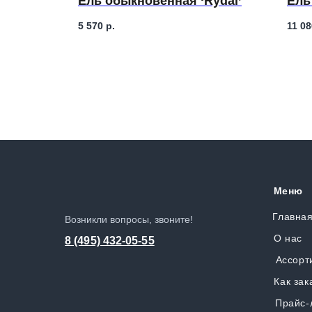
Ель обыкновенная ‘Rydal’
Ель
5 570
р.
11 08
Меню
Главна
Возникли вопросы, звоните!
О нас
8 (495) 432-05-55
Ассорт
Как зак
Прайс-