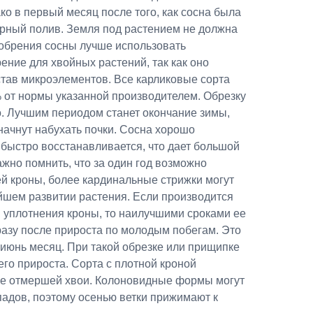
ко в первый месяц после того, как сосна была
ярный полив. Земля под растением не должна
добрения сосны лучше использовать
ние для хвойных растений, так как оно
тав микроэлементов. Все карликовые сорта
% от нормы указанной производителем. Обрезку
. Лучшим периодом станет окончание зимы,
 начнут набухать почки. Сосна хорошо
 быстро восстанавливается, что дает большой
ажно помнить, что за один год возможно
сей кроны, более кардинальные стрижки могут
йшем развитии растения. Если производится
уплотнения кроны, то наилучшими сроками ее
разу после прироста по молодым побегам. Это
-июнь месяц. При такой обрезке или прищипке
его прироста. Сорта с плотной кроной
ке отмершей хвои. Колоновидные формы могут
падов, поэтому осенью ветки прижимают к