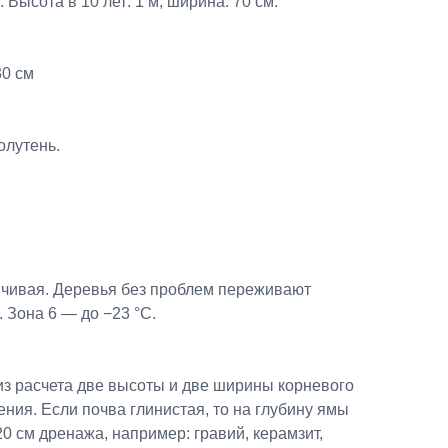
 Высота в 10 лет: 1 м, ширина: 70 см.
30 см
олутень.
йчивая. Деревья без проблем переживают
. Зона 6 — до −23 °C.
из расчета две высоты и две ширины корневого
ения. Если почва глинистая, то на глубину ямы
0 см дренажа, например: гравий, керамзит,