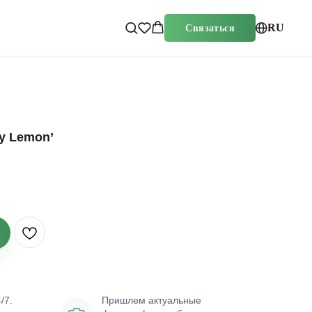
RU
Связаться
y Lemon’
/7.
Пришлем актуальные