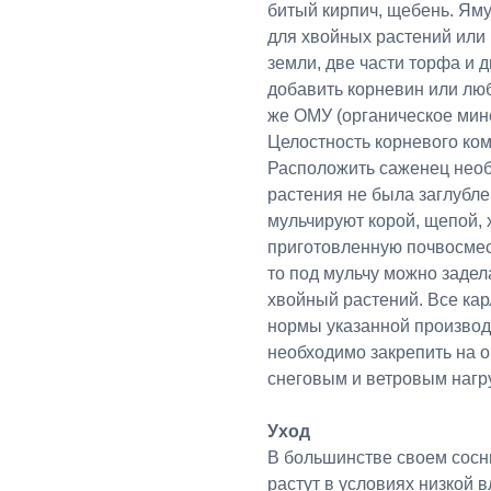
битый кирпич, щебень. Ям
для хвойных растений или 
земли, две части торфа и д
добавить корневин или люб
же ОМУ (органическое мин
Целостность корневого ком
Расположить саженец необ
растения не была заглубл
мульчируют корой, щепой,
приготовленную почвосмес
то под мульчу можно задел
хвойный растений. Все кар
нормы указанной производ
необходимо закрепить на 
снеговым и ветровым нагр
Уход
В большинстве своем сосн
растут в условиях низкой 