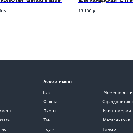
 колючая ‘Gerald’s Blue’
Ель канадская ‘Little
0
р.
13 130
р.
Ассортимент
я
Ели
Можжевельни
Сосны
Сциадопитис
имент
Пихты
Криптомерии
азать
Туи
Метасеквойи
лист
Тсуги
Гинкго