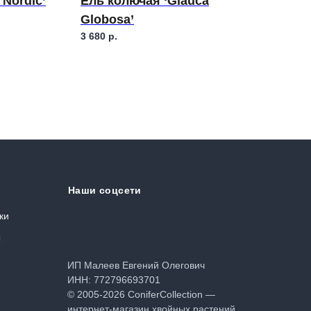
 Nordic’
Ель колючая ‘Glauca
Ель
Globosa’
3 680
р.
7 65
Наши соцсети
ки
ы
ИП Малеев Евгений Олегович
ИНН: 772796693701
© 2005-2026 ConiferCollection —
интернет-магазин хвойных растений.