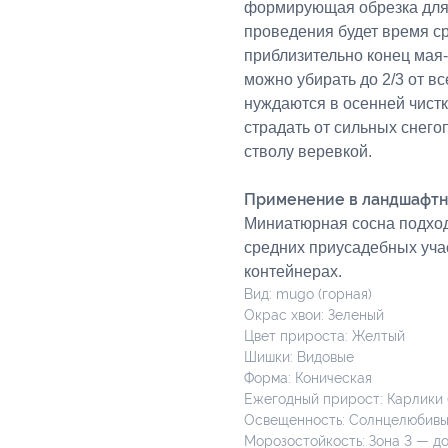
формирующая обрезка для 
проведения будет время с
приблизительно конец мая
можно убирать до 2/3 от вс
нуждаются в осенней чист
страдать от сильных снего
стволу веревкой.
Применение в ландшафтн
Миниатюрная сосна подход
средних приусадебных уча
контейнерах.
Вид: mugo (горная)
Окрас хвои: Зеленый
Цвет прироста: Желтый
Шишки: Видовые
Форма: Коническая
Ежегодный прирост: Карлики (
Освещенность: Солнцелюбив
Морозостойкость: Зона 3 — до