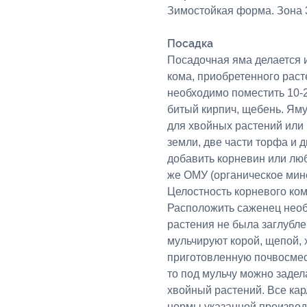
Зимостойкая форма. Зона 3
Посадка
Посадочная яма делается 
кома, приобретенного раст
необходимо поместить 10-2
битый кирпич, щебень. Ям
для хвойных растений или 
земли, две части торфа и д
добавить корневин или люб
же ОМУ (органическое мин
Целостность корневого ком
Расположить саженец необ
растения не была заглубл
мульчируют корой, щепой,
приготовленную почвосмес
то под мульчу можно задел
хвойный растений. Все кар
нормы указанной производ