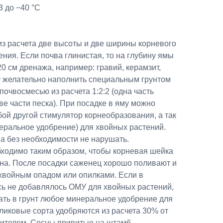
 до −40 °C
из расчета две высоты и две ширины корневого
ения. Если почва глинистая, то на глубину ямы
0 см дренажа, например: гравий, керамзит,
у желательно наполнить специальным грунтом
почвосмесью из расчета 1:2:2 (одна часть
ве части песка). При посадке в яму можно
ой другой стимулятор корнеобразования, а так
еральное удобрение) для хвойных растений.
а без необходимости не нарушать.
ходимо таким образом, чтобы корневая шейка
ена. После посадки саженец хорошо поливают и
 хвойным опадом или опилками. Если в
ь не добавлялось ОМУ для хвойных растений,
ать в грунт любое минеральное удобрение для
ликовые сорта удобряются из расчета 30% от
ителем. Сосны привитые на штамб