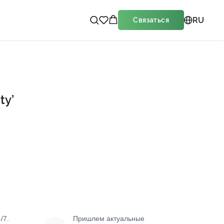
RU
Связаться
ty’
ину
/7.
Пришлем актуальные