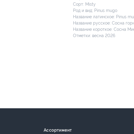
Сорт: Misty
Род и вид: Pinus mugo
Название латинское: Pinus mug
Название русское: Сосна горн
Название короткое: Сосна Мис
Отметки: весна 2026
Ассортимент