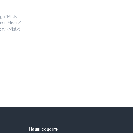
o ‘Misty’
ая ‘Мисти’
ти (Misty)
Наши соцсети