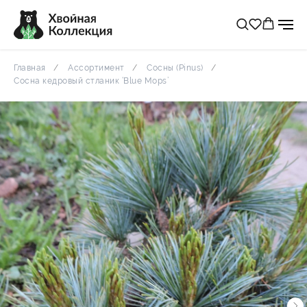
популярное
рекомендуем
Эдвин Смитс
Главная
Ассортимент
Сосны (Pinus)
Сосна кедровый стланик ‘Blue Mops’