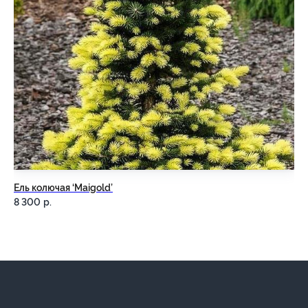
Ель колючая ‘Maigold’
Ел
8 300
р.
5 