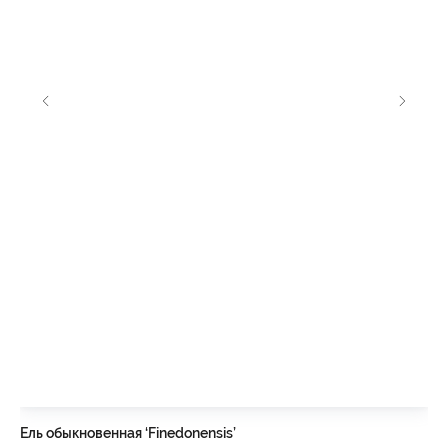
Ель обыкновенная ‘Finedonensis’
Ел