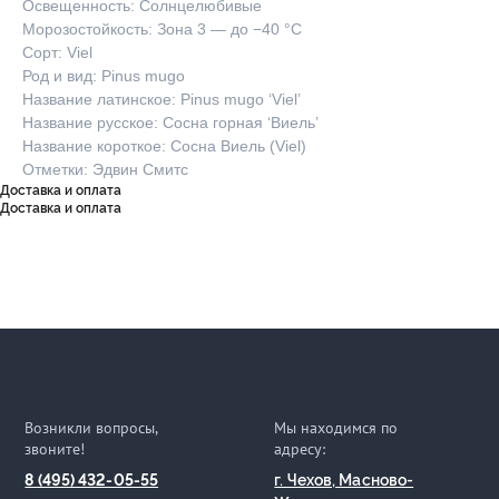
Освещенность: Солнцелюбивые
Морозостойкость: Зона 3 — до −40 °C
Сорт: Viel
Род и вид: Pinus mugo
Название латинское: Pinus mugo ‘Viel’
Название русское: Сосна горная ‘Виель’
Название короткое: Сосна Виель (Viel)
Отметки: Эдвин Смитс
Доставка и оплата
Доставка и оплата
Возникли вопросы,
Мы находимся по
звоните!
адресу:
8 (495) 432-05-55
г. Чехов, Масново-