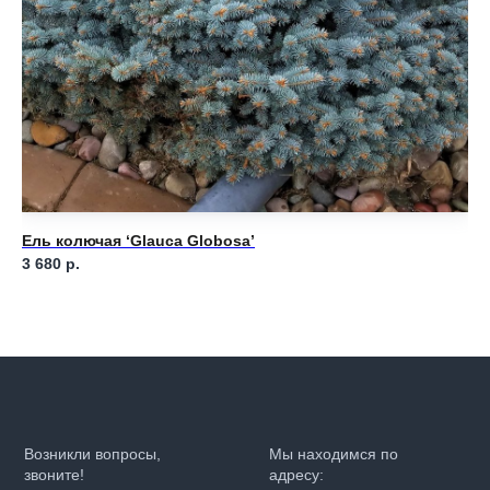
Ель колючая ‘Glauca Globosa’
Ел
3 680
р.
7 
Возникли вопросы,
Мы находимся по
звоните!
адресу: