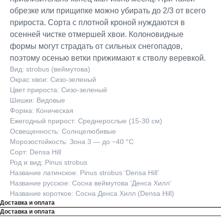
обрезке или прищипке можно убирать до 2/3 от всего
прироста. Сорта с плотной кроной нуждаются в
осенней чистке отмершей хвои. Колоновидные
формы могут страдать от сильных снегопадов,
поэтому осенью ветки прижимают к стволу веревкой.
Вид: strobus (веймутова)
Окрас хвои: Сизо-зеленый
Цвет прироста: Сизо-зеленый
Шишки: Видовые
Форма: Коническая
Ежегодный прирост: Среднерослые (15-30 см)
Освещенность: Солнцелюбивые
Морозостойкость: Зона 3 — до −40 °C
Сорт: Densa Hill
Род и вид: Pinus strobus
Название латинское: Pinus strobus ‘Densa Hill’
Название русское: Сосна веймутова ‘Денса Хилл’
Название короткое: Сосна Денса Хилл (Densa Hill)
Доставка и оплата
Доставка и оплата