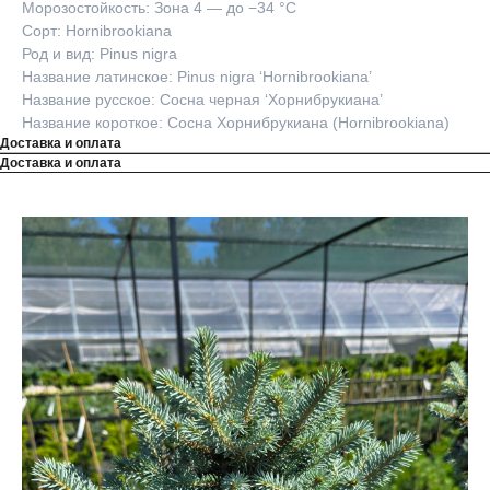
Морозостойкость: Зона 4 — до −34 °C
Сорт: Hornibrookiana
Род и вид: Pinus nigra
Название латинское: Pinus nigra ‘Hornibrookiana’
Название русское: Сосна черная ‘Хорнибрукиана’
Название короткое: Сосна Хорнибрукиана (Hornibrookiana)
Доставка и оплата
Доставка и оплата