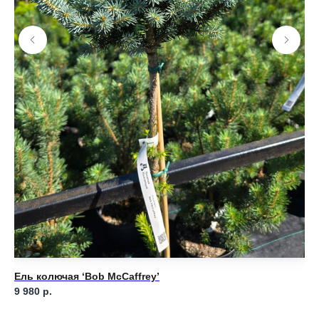
Ель колючая ‘Bob McCaffrey’
Ел
9 980
р.
8 