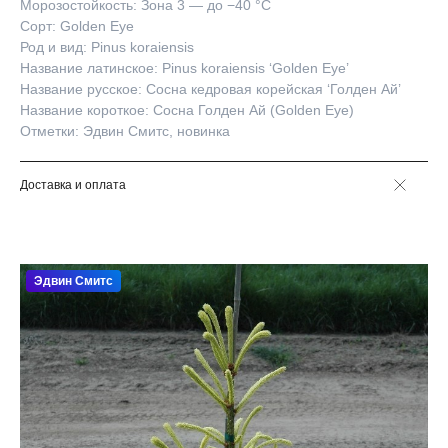
Морозостойкость: Зона 3 — до −40 °C
Сорт: Golden Eye
Род и вид: Pinus koraiensis
Название латинское: Pinus koraiensis ‘Golden Eye’
Название русское: Сосна кедровая корейская ‘Голден Ай’
Название короткое: Сосна Голден Ай (Golden Eye)
Отметки: Эдвин Смитс, новинка
Доставка и оплата
Эдвин Смитс