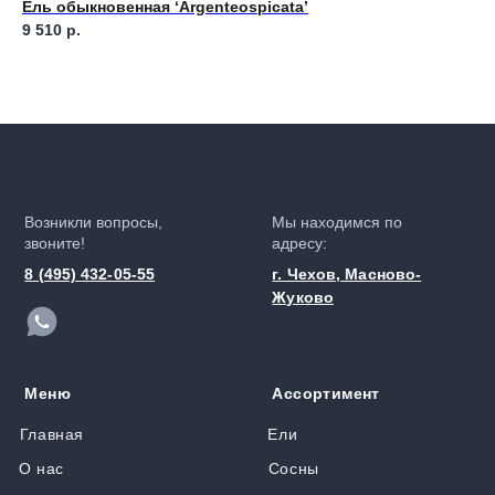
Ель обыкновенная ‘Argenteospicata’
Ел
9 510
р.
5 
Возникли вопросы,
Мы находимся по
звоните!
адресу:
8 (495) 432-05-55
г. Чехов, Масново-
Жуково
Меню
Ассортимент
Главная
Ели
О нас
Сосны