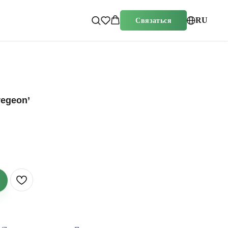
RU
Связаться
regeon’