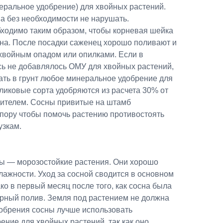
еральное удобрение) для хвойных растений.
а без необходимости не нарушать.
ходимо таким образом, чтобы корневая шейка
ена. После посадки саженец хорошо поливают и
 хвойным опадом или опилками. Если в
ь не добавлялось ОМУ для хвойных растений,
ать в грунт любое минеральное удобрение для
ликовые сорта удобряются из расчета 30% от
ителем. Сосны привитые на штамб
опору чтобы помочь растению противостоять
узкам.
ы — морозостойкие растения. Они хорошо
влажности. Уход за сосной сводится в основном
ко в первый месяц после того, как сосна была
ярный полив. Земля под растением не должна
добрения сосны лучше использовать
ние для хвойных растений, так как оно