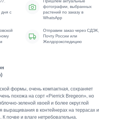
/7.
Пришлем актуальные
фотографии, выбранных
 дня с
растений по заказу в
WhatsApp
овской
Отправим заказ через СДЭК,
нному
Почту России или
ым
Желдорэкспедицию
он
n)
ской формы, очень компактная, сохраняет
ень похожа на сорт «Pierrick Bregeon», но
яблочно-зеленой хвоей и более округлой
я выращивания в контейнерах на террасах и
. К почве и влаге нетребовательна.