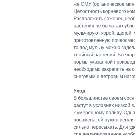
же ОМУ (органическое мин
Целостность корневого ком
Расположить саженец необ
растения не была заглубл
мульчируют корой, щепой,
приготовленную почвосмес
то под мульчу можно задел
хвойный растений. Все кар
нормы указанной производ
необходимо закрепить на 
снеговым и ветровым нагр
Уход
В большинстве своем сосн
растут в условиях низкой 
к умеренному поливу. Одна
посажена, ей нужен регул
сильно пересыхать. Для у
специализированное удобре