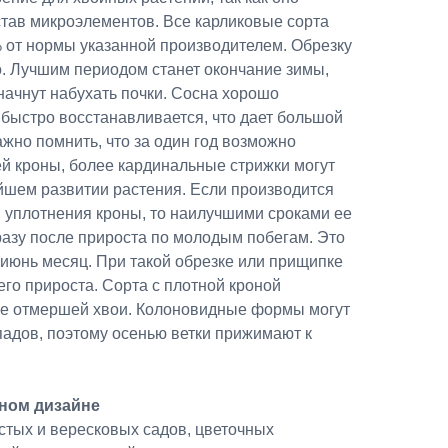
тав микроэлементов. Все карликовые сорта
% от нормы указанной производителем. Обрезку
. Лучшим периодом станет окончание зимы,
 начнут набухать почки. Сосна хорошо
 быстро восстанавливается, что дает большой
ажно помнить, что за один год возможно
сей кроны, более кардинальные стрижки могут
йшем развитии растения. Если производится
уплотнения кроны, то наилучшими сроками ее
разу после прироста по молодым побегам. Это
-июнь месяц. При такой обрезке или прищипке
его прироста. Сорта с плотной кроной
ке отмершей хвои. Колоновидные формы могут
падов, поэтому осенью ветки прижимают к
ном дизайне
стых и вересковых садов, цветочных