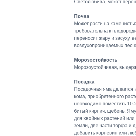
Светолюбива, может перен
Почва
Может расти на каменистых
требовательна к плодород
переносит жару и засуху, 
воздухопроницаемых песча
Морозостойкость
Морозоустойчивая, выдержи
Посадка
Посадочная яма делается 
кома, приобретенного раст
необходимо поместить 10-2
битый кирпич, щебень. Ям
для хвойных растений или 
земли, две части торфа и д
добавить корневин или люб