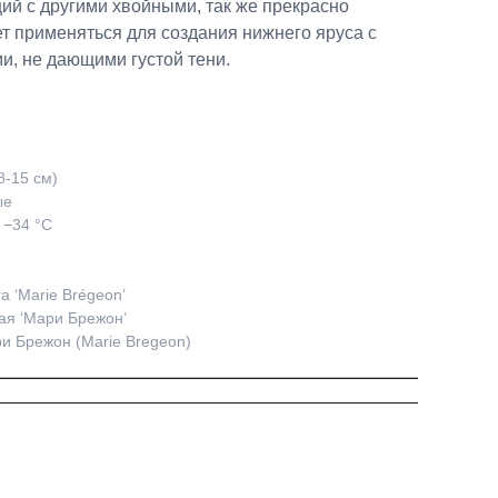
ий с другими хвойными, так же прекрасно
т применяться для создания нижнего яруса с
и, не дающими густой тени.
8-15 см)
ые
 −34 °C
a ‘Marie Brégeon’
ая ‘Мари Брежон’
и Брежон (Marie Bregeon)