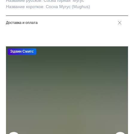
Название русское: Сосна горная ‘Мугус’
Название короткое: Сосна Мугус (Mughus)
Доставка и оплата
Эдвин Смитс