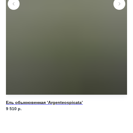
Ель обыкновенная ‘Argenteospicata’
Ел
9 510
р.
15