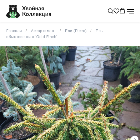
Главная
Ассортимент
Ели (Picea)
Ель
обыкновенная ‘Gold Finch’