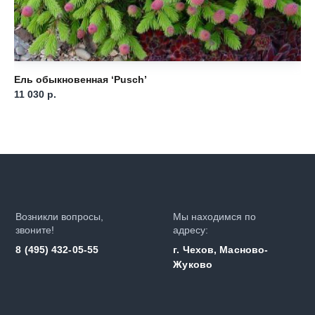
Ель обыкновенная ‘Pusch’
Ел
11 030
р.
11
Возникли вопросы,
Мы находимся по
звоните!
адресу:
8 (495) 432-05-55
г. Чехов, Масново-
Жуково