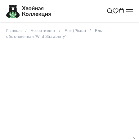
популярное
весна 2026
Главная
Ассортимент
Ели (Picea)
Ель
обыкновенная ‘Wild Strawberry’