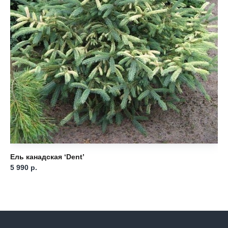
Ель канадская ‘Dent’
Ел
5 990
р.
3 