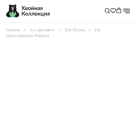
Главная
Ассортимент
Ели (Picea)
Ель
обыкновенная ‘Medusa’