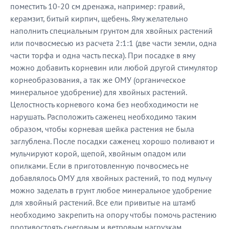
поместить 10-20 см дренажа, например: гравий,
керамзит, битый кирпич, щебень. Яму желательно
наполнить специальным грунтом для хвойных растений
или почвосмесью из расчета 2:1:1 (две части земли, одна
части торфа и одна часть песка). При посадке в яму
можно добавить корневин или любой другой стимулятор
корнеобразования, а так же ОМУ (органическое
минеральное удобрение) для хвойных растений.
Целостность корневого кома без необходимости не
нарушать. Расположить саженец необходимо таким
образом, чтобы корневая шейка растения не была
заглублена. После посадки саженец хорошо поливают и
мульчируют корой, щепой, хвойным опадом или
опилками. Если в приготовленную почвосмесь не
добавлялось ОМУ для хвойных растений, то под мульчу
можно заделать в грунт любое минеральное удобрение
для хвойный растений. Все ели привитые на штамб
необходимо закрепить на опору чтобы помочь растению
противостоять снеговым и ветровым нагрузкам.