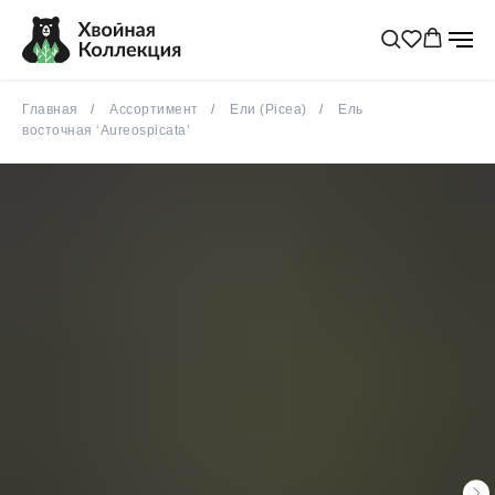
Главная
Ассортимент
Ели (Picea)
Ель
восточная ‘Aureospicata’