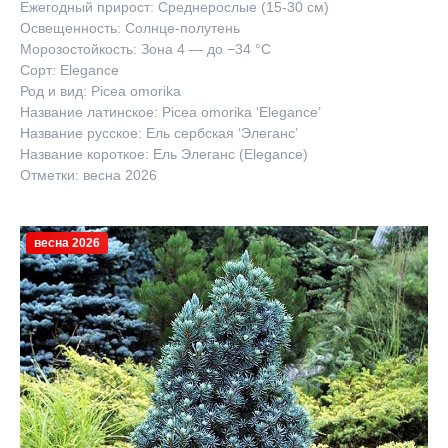
Ежегодный прирост: Среднерослые (15-30 см)
Освещенность: Солнце-полутень
Морозостойкость: Зона 4 — до −34 °C
Сорт: Elegance
Род и вид: Picea omorika
Название латинское: Picea omorika ‘Elegance’
Название русское: Ель сербская ‘Элеганс’
Название короткое: Ель Элеганс (Elegance)
Отметки: весна 2026
весна 2026