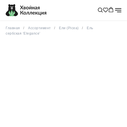
весна 2026
Главная
Ассортимент
Ели (Picea)
Ель
сербская ‘Elegance’