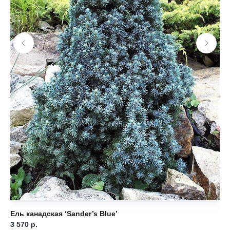
Ель канадская ‘Sander’s Blue’
Ел
3 570
р.
8 