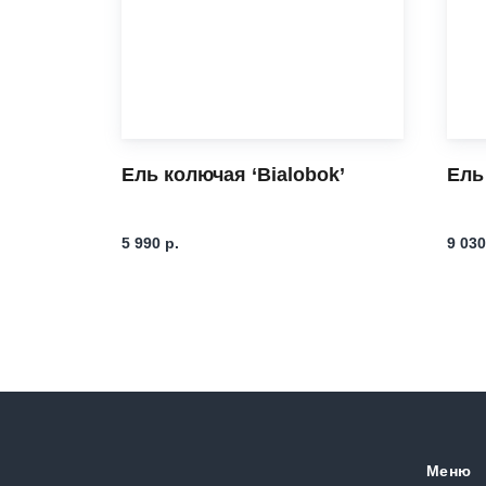
ills
Ель колючая ‘Bialobok’
Ель
5 990
р.
9 030
Меню