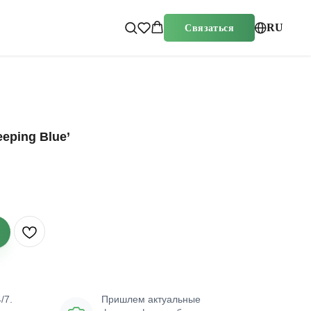
RU
Связаться
eping Blue’
/7.
Пришлем актуальные