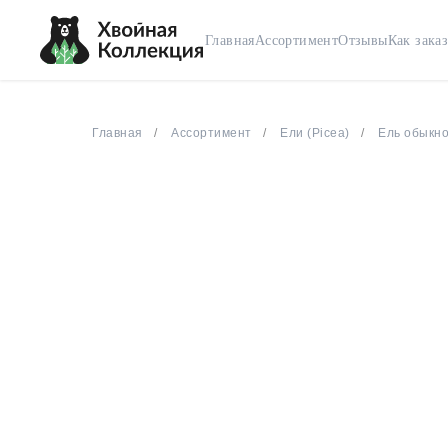
Главная
Ассортимент
Отзывы
Как заказ
Главная
Ассортимент
Ели (Picea)
Ель обыкно