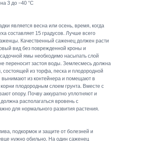
на 3 до −40 °C
ки является весна или осень, время, когда
ха составляет 15 градусов. Лучше всего
аженцы. Качественный саженец должен расти
ровый вид без поврежденной кроны и
осадочной ямы необходимо насыпать слой
 не переносит застоя воды. Землесмесь должна
, состоящей из торфа, песка и плодородной
 вынимают из контейнера и помещают в
 корни плодородным слоем грунта. Вместе с
ают опору. Почву аккуратно уплотняют и
 должна располагаться вровень с
ажно для нормального развития растения.
лива, подкормок и защите от болезней и
евце нужно обильно. На один саженец