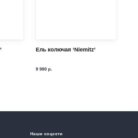
’
Ель колючая ‘Niemitz’
Ель
Str
5 15
9 980
р.
Наши соцсети