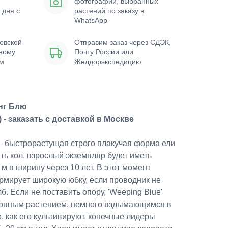
фотографии, выбранных
 дня с
растений по заказу в
WhatsApp
овской
Отправим заказ через СДЭК,
нному
Почту России или
ым
Желдорэкспедицию
нг Блю
) - заказать с доставкой в Москве
 — быстрорастущая строго плакучая форма ели
ть кол, взрослый экземпляр будет иметь
 м в ширину через 10 лет. В этот момент
рмирует широкую юбку, если проводник не
. Если не поставить опору, 'Weeping Blue'
ровным растением, немного вздымающимся в
, как его культивируют, конечные лидеры