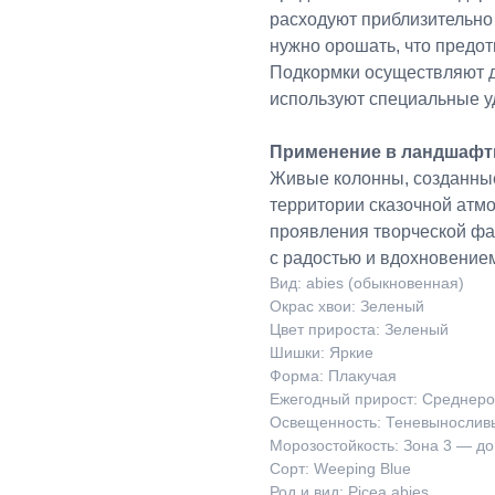
расходуют приблизительно 
нужно орошать, что предо
Подкормки осуществляют дв
используют специальные у
Применение в ландшафт
Живые колонны, созданные
территории сказочной атм
проявления творческой фа
с радостью и вдохновение
Вид: abies (обыкновенная)
Окрас хвои: Зеленый
Цвет прироста: Зеленый
Шишки: Яркие
Форма: Плакучая
Ежегодный прирост: Среднеро
Освещенность: Теневынослив
Морозостойкость: Зона 3 — до
Сорт: Weeping Blue
Род и вид: Picea abies