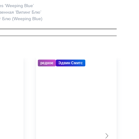
es ‘Weeping Blue’
венная ‘Випинг Блю’
г Блю (Weeping Blue)
редкое
Эдвин Смитс
по