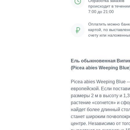
Обработка заказов
происходит в течении
7:00 до 21:00
Оплатить можно банк
картой, по выставле
счету или наложенн
платежом
Ель обыкновенная Випи
(Picea abies Weeping Blue
Picea abies Weeping Blue
европейской. Если постави
размеры 2 м в высоту и 1,3
растение «согнется» и сфо
найдет более длинный столб
станет широким почвопок
центре. Независимо от того