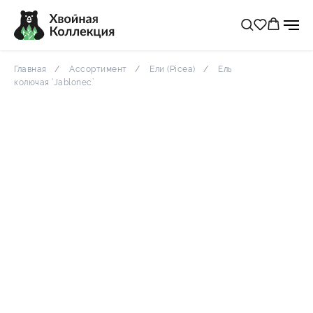
Главная
Ассортимент
Ели (Picea)
Ель
колючая ‘Jablonec’