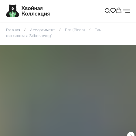
Главная
Ассортимент
Ели (Picea)
Ель
ситхинская ‘Silberzwerg’