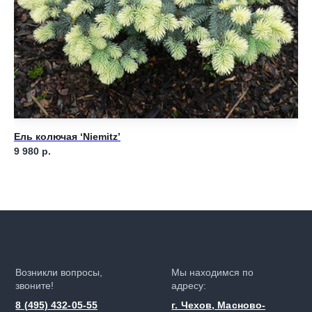
Ель колючая ‘Niemitz’
Ел
9 980
р.
3 
Возникли вопросы,
Мы находимся по
звоните!
адресу:
8 (495) 432-05-55
г. Чехов, Масново-