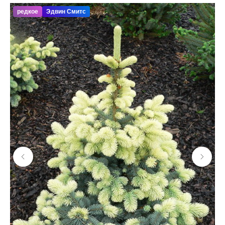
редкое
Эдвин Смитс