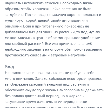
нарушать. Расположить саженец необходимо таким
образом, чтобы корневая шейка растения не была
заглублена. После посадки саженец хорошо поливают и
мульчируют корой, щепой, хвойным опадом или
опилками. Если в приготовленную почвосмесь не
добавлялось ОМУ для хвойных растений, то под мульчу
можно заделать в грунт любое минеральное удобрение
для хвойный растений. Все ели привитые на штамб
необходимо закрепить на опору чтобы помочь растению
противостоять снеговым и ветровым нагрузкам.
Уход
Неприхотливая и некапризная ель не требует к себе
много внимания. Однако, соблюдая некоторые правила,
вы сбережете красивый внешний вид растения и
обеспечите ему долгую жизнь. Ель способна выдерживать
без полива длительный период, но в жаркое и
засушливое время желательно ее периодически
поливать, а также проводить дождевание. Все саженцы в