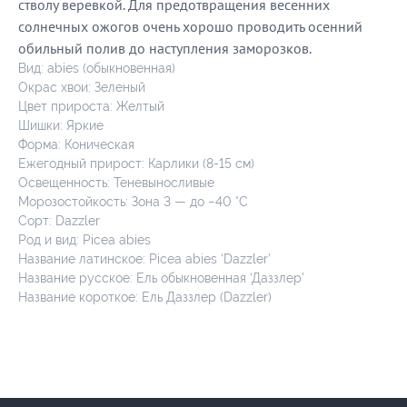
стволу веревкой. Для предотвращения весенних
солнечных ожогов очень хорошо проводить осенний
обильный полив до наступления заморозков.
Вид: abies (обыкновенная)
Окрас хвои: Зеленый
Цвет прироста: Желтый
Шишки: Яркие
Форма: Коническая
Ежегодный прирост: Карлики (8-15 см)
Освещенность: Теневыносливые
Морозостойкость: Зона 3 — до −40 °C
Сорт: Dazzler
Род и вид: Picea abies
Название латинское: Picea abies ‘Dazzler’
Название русское: Ель обыкновенная ‘Даззлер’
Название короткое: Ель Даззлер (Dazzler)