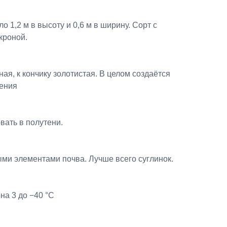
ло 1,2 м в высоту и 0,6 м в ширину. Сорт с
кроной.
ая, к кончику золотистая. В целом создаётся
ения
вать в полутени.
ыми элементами почва. Лучше всего суглинок.
на 3 до −40 °C