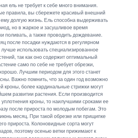
ая ель не требует к себе много внимания.
ые правила, вы сбережете красивый внешний
 ему долгую жизнь. Ель способна выдерживать
иод, но в жаркое и засушливое время
и поливать, а также проводить дождевание.
яц после посадки нуждаются в регулярном
и лучше использовать специализированное
тений, так как оно содержит оптимальный
стение само по себе не требует обрезки,
хорошо. Лучшим периодом для этого станет
сны. Важно помнить, что за один год возможно
сей кроны, более кардинальные стрижки могут
йшем развитии растения. Если производится
уплотнения кроны, то наилучшими сроками ее
разу после прироста по молодым побегам. Это
-июнь месяц. При такой обрезке или прищипке
сего прироста. Колоновидные сорта могут
падов, поэтому осенью ветки прижимают к