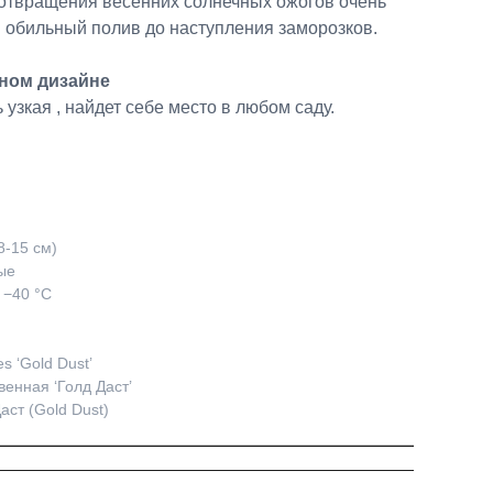
дотвращения весенних солнечных ожогов очень
 обильный полив до наступления заморозков.
ном дизайне
ь узкая , найдет себе место в любом саду.
8-15 см)
ые
 −40 °C
s ‘Gold Dust’
венная ‘Голд Даст’
аст (Gold Dust)