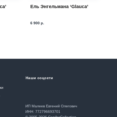
ca’
Ель Энгельмана ‘Glauca’
Ель
Sno
8 93
6 900
р.
Наши соцсети
ки
ы
ИП Малеев Евгений Олегович
ИНН: 772796693701