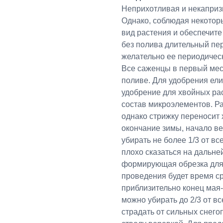
Неприхотливая и некапризн
Однако, соблюдая некотор
вид растения и обеспечите
без полива длительный пер
желательно ее периодическ
Все саженцы в первый мес
поливе. Для удобрения ел
удобрение для хвойных рас
состав микроэлементов. Ра
однако стрижку переносит 
окончание зимы, начало ве
убирать не более 1/3 от в
плохо сказаться на дальне
формирующая обрезка для 
проведения будет время с
приблизительно конец мая
можно убирать до 2/3 от в
страдать от сильных снего