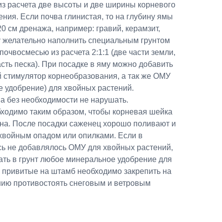
из расчета две высоты и две ширины корневого
ения. Если почва глинистая, то на глубину ямы
0 см дренажа, например: гравий, керамзит,
у желательно наполнить специальным грунтом
почвосмесью из расчета 2:1:1 (две части земли,
асть песка). При посадке в яму можно добавить
й стимулятор корнеобразования, а так же ОМУ
е удобрение) для хвойных растений.
а без необходимости не нарушать.
ходимо таким образом, чтобы корневая шейка
ена. После посадки саженец хорошо поливают и
 хвойным опадом или опилками. Если в
ь не добавлялось ОМУ для хвойных растений,
ать в грунт любое минеральное удобрение для
и привитые на штамб необходимо закрепить на
нию противостоять снеговым и ветровым