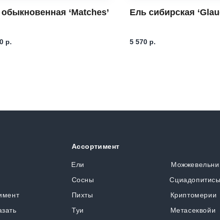
 обыкновенная ‘Matches’
Ель сибирская ‘Glau
0
р.
5 570
р.
Ассортимент
я
Ели
Можжевельни
Сосны
Сциадопитис
имент
Пихты
Криптомерии
азать
Туи
Метасеквойи