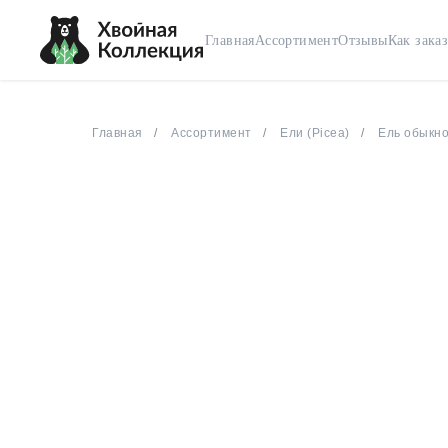
Главная
Ассортимент
Отзывы
Как заказ
Главная
Ассортимент
Ели (Picea)
Ель обыкно