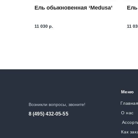
Ель обыкновенная ‘Medusa’
Ель
11 030
р.
11 03
Меню
Главна
Возникли вопросы, звоните!
О нас
8 (495) 432-05-55
Ассорт
Как зак