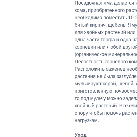
Посадочная яма делается 
кома, приобретенного раст
необходимо поместить 10-2
битый кирпич, щебень. Ям
для хвойных растений или 
одна части торфа и одна ч
корневин или любой друго
(органическое минерально
Целостность корневого ком
Расположить саженец необ
растения не была заглубл
мульчируют корой, щепой,
приготовленную почвосмес
то под мульчу можно задел
хвойный растений. Все ел
опору чтобы помочь расте
нагрузкам.
Уход