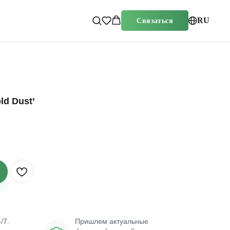
RU
Связаться
d Dust’
/7.
Пришлем актуальные