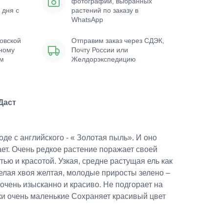
фотографии, выбранных
 дня с
растений по заказу в
WhatsApp
овской
Отправим заказ через СДЭК,
нному
Почту России или
ым
Желдорэкспедицию
Даст
де с английского - « Золотая пыль». И оно
ет. Очень редкое растение поражает своей
ью и красотой. Узкая, средне растущая ель как
елая хвоя желтая, молодые приросты зелено –
 очень изысканно и красиво. Не подгорает на
ки очень маленькие Сохраняет красивый цвет