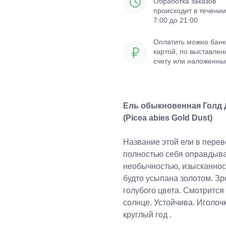
Обработка заказов
происходит в течении
7:00 до 21:00
Оплатить можно банк
картой, по выставле
счету или наложенн
платежом
Ель обыкновенная Голд 
(Picea abies Gold Dust)
Название этой ели в перево
полностью себя оправдыва
необычностью, изысканност
будто усыпана золотом. Зр
голубого цвета. Смотрится
солнце. Устойчива. Иголоч
круглый год .