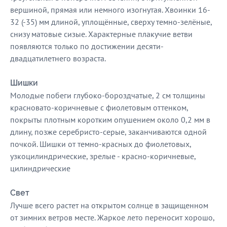
вершиной, прямая или немного изогнутая. Хвоинки 16-
32 (-35) мм длиной, уплощённые, сверху темно-зелёные,
снизу матовые сизые. Характерные плакучие ветви
появляются только по достижении десяти-
двадцатилетнего возраста.
Шишки
Молодые побеги глубоко-бороздчатые, 2 см толщины
красновато-коричневые с фиолетовым оттенком,
покрыты плотным коротким опушением около 0,2 мм в
длину, позже серебристо-серые, заканчиваются одной
почкой. Шишки от темно-красных до фиолетовых,
узкоцилиндрические, зрелые - красно-коричневые,
цилиндрические
Свет
Лучше всего растет на открытом солнце в защищенном
от зимних ветров месте. Жаркое лето переносит хорошо,