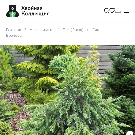
Главная
Ассортимент
Ели (Picea)
Ель
Бревера