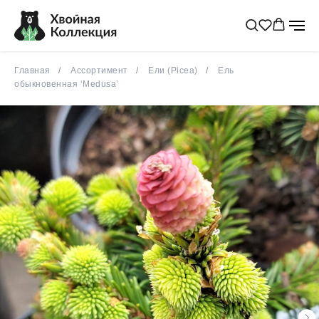
популярное
весна 2026
Главная
Ассортимент
Ели (Picea)
Ель
обыкновенная ‘Medusa’