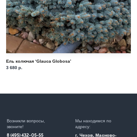
Ель колючая ‘Glauca Globosa’
Ел
3 680
р.
6 
Возникли вопросы,
Мы находимся по
звоните!
адресу:
8 (495) 432-05-55
г. Чехов, Масново-