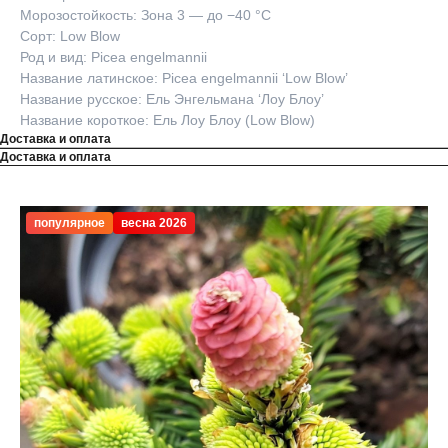
Морозостойкость: Зона 3 — до −40 °C
Сорт: Low Blow
Род и вид: Picea engelmannii
Название латинское: Picea engelmannii ‘Low Blow’
Название русское: Ель Энгельмана ‘Лоу Блоу’
Название короткое: Ель Лоу Блоу (Low Blow)
Доставка и оплата
Доставка и оплата
популярное
весна 2026