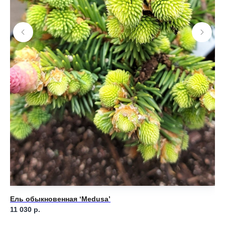
Ель обыкновенная ‘Medusa’
Ел
11 030
р.
7 