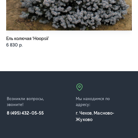
Ель колючая ‘Hoopsii’
Ель
6 830
р.
12
Возникли вопросы,
Мы находимся по
звоните!
адресу:
8 (495) 432-05-55
г. Чехов, Масново-
Жуково