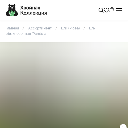
Главная
Ассортимент
Ели (Picea)
Ель
обыкновенная ‘Pendula’