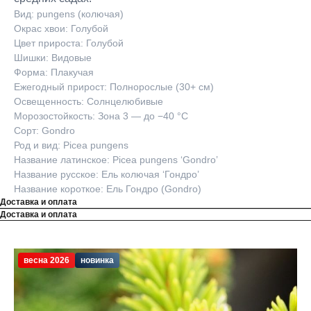
Вид: pungens (колючая)
Окрас хвои: Голубой
Цвет прироста: Голубой
Шишки: Видовые
Форма: Плакучая
Ежегодный прирост: Полнорослые (30+ см)
Освещенность: Солнцелюбивые
Морозостойкость: Зона 3 — до −40 °C
Сорт: Gondro
Род и вид: Picea pungens
Название латинское: Picea pungens ‘Gondro’
Название русское: Ель колючая ‘Гондро’
Название короткое: Ель Гондро (Gondro)
Доставка и оплата
Доставка и оплата
весна 2026
новинка