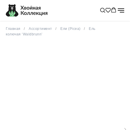
весна 2026
Главная
Ассортимент
Ели (Picea)
Ель
колючая ‘Waldbrunn’