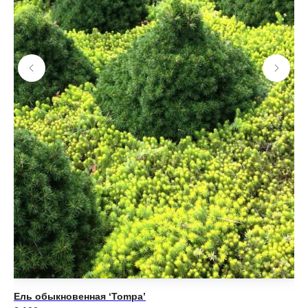
Ель обыкновенная ‘Tompa’
Ел