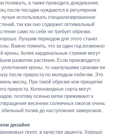
и поливать, а также проводить дождевание.
яц после посадки нуждаются в регулярном
и лучше использовать специализированное
тений, так как оно содержит оптимальный
стение само по себе не требует обрезки,
хорошо. Лучшим периодом для этого станет
сны. Важно помнить, что за один год возможно
сей кроны, более кардинальные стрижки могут
йшем развитии растения. Если производится
уплотнения кроны, то наилучшими сроками ее
разу после прироста по молодым побегам. Это
-июнь месяц. При такой обрезке или прищипке
сего прироста. Колоновидные сорта могут
падов, поэтому осенью ветки прижимают к
дотвращения весенних солнечных ожогов очень
 обильный полив до наступления заморозков.
ном дизайне
рниковых групп, в качестве акцента. Хорошо