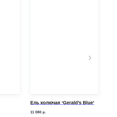
Ель колючая ‘Gerald’s Blue’
Ель
11 080
р.
3 68