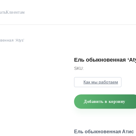
ать
Клиентам
венная ‘Atys’
Ель обыкновенная ‘At
SKU:
Как мы работаем
Добавить в корзину
Ель обыкновенная Атис