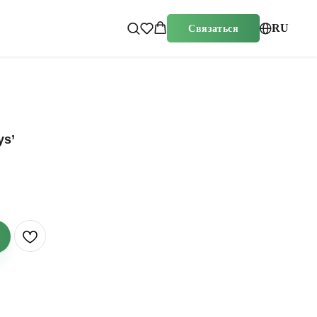
RU
Связаться
ys’