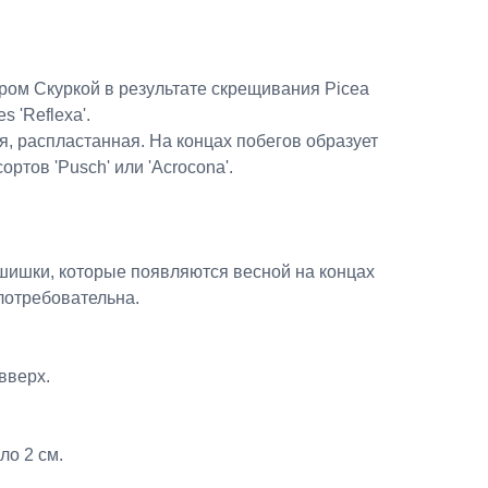
м Скуркой в ​​результате скрещивания Picea
s 'Reflexa'.
, распластанная. На концах побегов образует
ортов 'Pusch' или 'Acrocona'.
ишки, которые появляются весной на концах
лотребовательна.
 вверх.
ло 2 см.