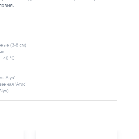
ловия.
ные (3-8 см)
ые
 −40 °C
s ‘Atys’
венная ‘Атис’
Atys)
ве