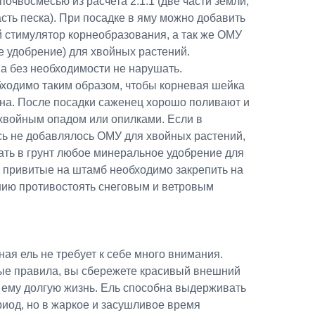
почвосмесью из расчета 2:1:1 (две части земли,
асть песка). При посадке в яму можно добавить
й стимулятор корнеобразования, а так же ОМУ
е удобрение) для хвойных растений.
а без необходимости не нарушать.
ходимо таким образом, чтобы корневая шейка
ена. После посадки саженец хорошо поливают и
 хвойным опадом или опилками. Если в
ь не добавлялось ОМУ для хвойных растений,
ать в грунт любое минеральное удобрение для
и привитые на штамб необходимо закрепить на
нию противостоять снеговым и ветровым
ая ель не требует к себе много внимания.
ые правила, вы сбережете красивый внешний
 ему долгую жизнь. Ель способна выдерживать
иод, но в жаркое и засушливое время