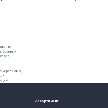
альные
выбранных
казу в
з через СДЭК,
или
дицию
Ассортимент