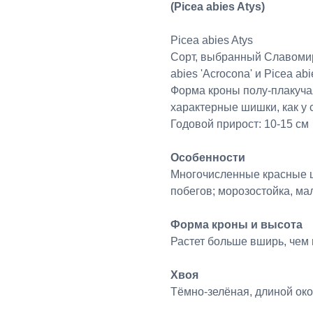
(Picea abies Atys)
Picea abies Atys
Сорт, выбранный Славомиро
abies 'Acrocona' и Picea abie
Форма кроны полу-плакучая
характерные шишки, как у с
Годовой прирост: 10-15 см
Особенности
Многочисленные красные ш
побегов; морозостойка, ма
Форма кроны и высота
Растет больше вширь, чем
Хвоя
Тёмно-зелёная, длиной око