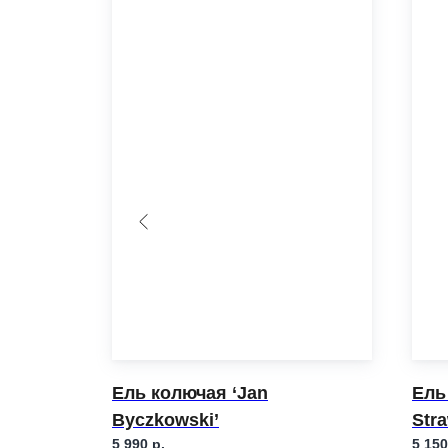
Matches’
Ель колючая ‘Jan
Ель
Byczkowski’
Stra
5 990
р.
5 150