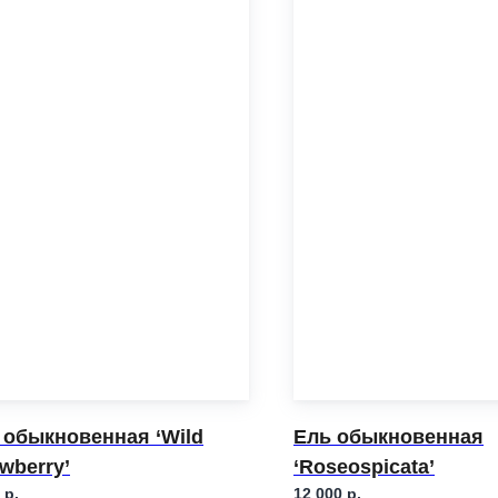
 обыкновенная ‘Wild
Ель обыкновенная
wberry’
‘Roseospicata’
р.
12 000
р.