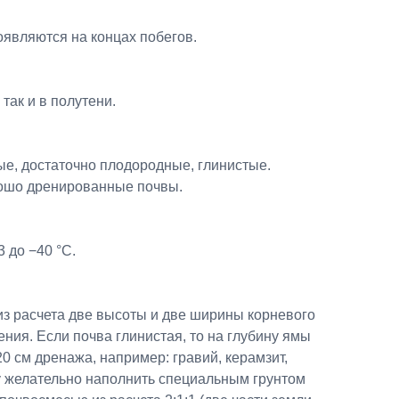
оявляются на концах побегов.
 так и в полутени.
ые, достаточно плодородные, глинистые.
ошо дренированные почвы.
 до −40 °C.
из расчета две высоты и две ширины корневого
ения. Если почва глинистая, то на глубину ямы
0 см дренажа, например: гравий, керамзит,
у желательно наполнить специальным грунтом