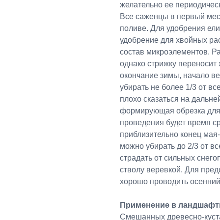
желательно ее периодическ
Все саженцы в первый мес
поливе. Для удобрения ел
удобрение для хвойных рас
состав микроэлементов. Ра
однако стрижку переносит 
окончание зимы, начало ве
убирать не более 1/3 от в
плохо сказаться на дальне
формирующая обрезка для 
проведения будет время с
приблизительно конец мая
можно убирать до 2/3 от в
страдать от сильных снего
стволу веревкой. Для пре
хорошо проводить осенний
Применение в ландшафт
Смешанных древесно-куста