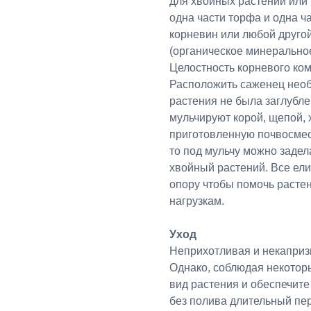
для хвойных растений или 
одна части торфа и одна ч
корневин или любой друго
(органическое минерально
Целостность корневого ком
Расположить саженец необ
растения не была заглубл
мульчируют корой, щепой,
приготовленную почвосмес
то под мульчу можно задел
хвойный растений. Все ел
опору чтобы помочь расте
нагрузкам.
Уход
Неприхотливая и некапризн
Однако, соблюдая некотор
вид растения и обеспечите
без полива длительный пер