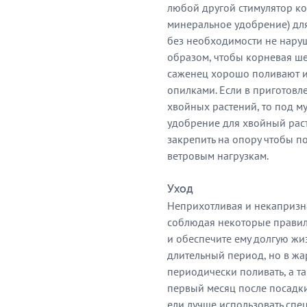
любой другой стимулятор ко
минеральное удобрение) для
без необходимости не нару
образом, чтобы корневая ше
саженец хорошо поливают и
опилками. Если в приготовл
хвойных растений, то под м
удобрение для хвойный рас
закрепить на опору чтобы п
ветровым нагрузкам.
Уход
Неприхотливая и некапризна
соблюдая некоторые правил
и обеспечите ему долгую жи
длительный период, но в жа
периодически поливать, а т
первый месяц после посадки
ели лучше использовать сп