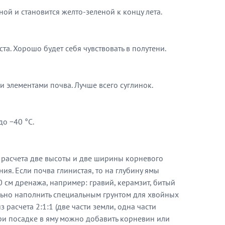
ной и становится желто-зеленой к концу лета.
та. Хорошо будет себя чувствовать в полутени.
и элементами почва. Лучше всего суглинок.
о −40 °C.
 расчета две высоты и две ширины корневого
ия. Если почва глинистая, то на глубину ямы
 см дренажа, например: гравий, керамзит, битый
льно наполнить специальным грунтом для хвойных
 расчета 2:1:1 (две части земли, одна части
При посадке в яму можно добавить корневин или