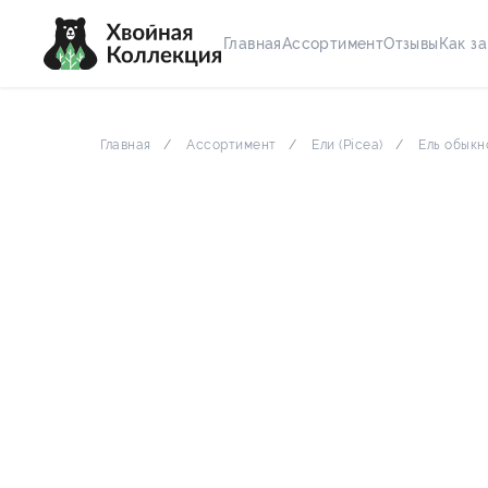
популярное
весна 2026
Главная
Ассортимент
Отзывы
Как за
Главная
Ассортимент
Ели (Picea)
Ель обыкно