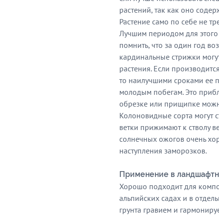
растений, так как оно соде
Растение само по себе не тр
Лучшим периодом для этого 
помнить, что за один год во
кардинальные стрижки могут
растения. Если производит
то наилучшими сроками ее п
молодым побегам. Это прибл
обрезке или прищипке можно
Колоновидные сорта могут с
ветки прижимают к стволу в
солнечных ожогов очень хо
наступления заморозков.
Применение в ландшафтн
Хорошо подходит для компо
альпийских садах и в отдель
грунта гравием и гармонируе