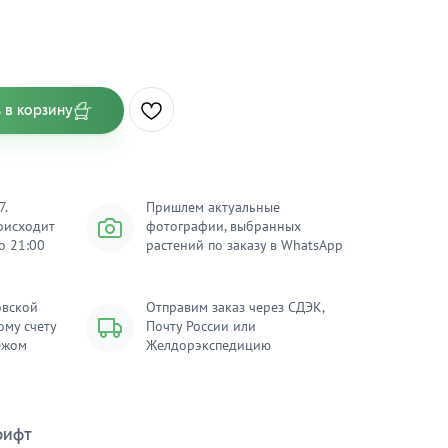
 в корзину
7.
Пришлем актуальные
оисходит
фотографии, выбранных
о 21:00
растений по заказу в WhatsApp
овской
Отправим заказ через СДЭК,
ому счету
Почту России или
ежом
Желдорэкспедицию
рифт