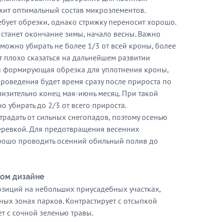
ржит оптимальный состав микроэлементов.
ебует обрезки, однако стрижку переносит хорошо.
станет окончание зимы, начало весны. Важно
зможно убирать не более 1/3 от всей кроны, более
 плохо сказаться на дальнейшем развитии
ся формирующая обрезка для уплотнения кроны,
роведения будет время сразу после прироста по
изительно конец мая-июнь месяц. При такой
 убирать до 2/3 от всего прироста.
традать от сильных снегопадов, поэтому осенью
еревкой. Для предотвращения весенних
рошо проводить осенний обильный полив до
ом дизайне
зиций на небольших приусадебных участках,
ных зонах парков. Контрастирует с отсыпкой
т с сочной зеленью травы.