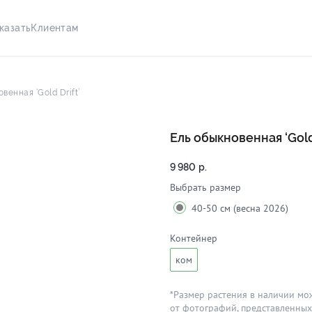
казать
Клиентам
венная ‘Gold Drift’
Ель обыкновенная ‘Gold 
9 980
р.
Выбрать размер
40-50 см (весна 2026)
Контейнер
ком
*Размер растения в наличии мо
от фотографий, представленных 