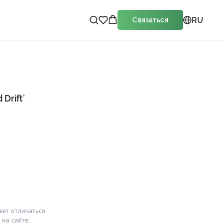
RU
Связаться
Drift’
жет отличаться
на сайте.