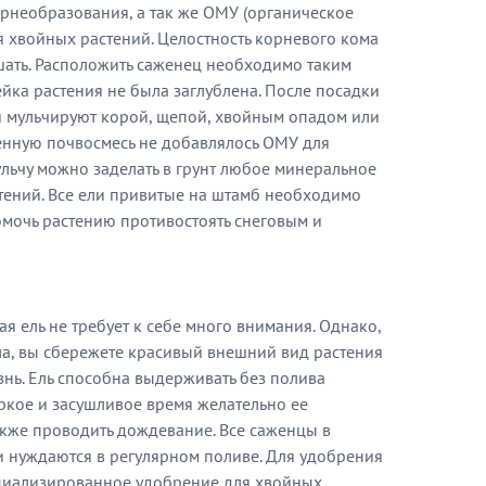
рнеобразования, а так же ОМУ (органическое
 хвойных растений. Целостность корневого кома
шать. Расположить саженец необходимо таким
йка растения не была заглублена. После посадки
 мульчируют корой, щепой, хвойным опадом или
енную почвосмесь не добавлялось ОМУ для
ульчу можно заделать в грунт любое минеральное
тений. Все ели привитые на штамб необходимо
омочь растению противостоять снеговым и
я ель не требует к себе много внимания. Однако,
а, вы сбережете красивый внешний вид растения
знь. Ель способна выдерживать без полива
ркое и засушливое время желательно ее
акже проводить дождевание. Все саженцы в
 нуждаются в регулярном поливе. Для удобрения
ециализированное удобрение для хвойных