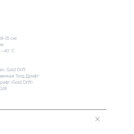
8-15 см)
ые
 −40 °C
s ‘Gold Drift’
венная ‘Голд Дрифт’
рифт (Gold Drift)
2026