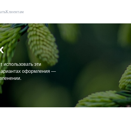
ать
Клиентам
х
т использовать эти
 вариантах оформления —
зеленении.