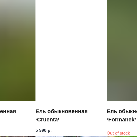
енная
Ель обыкновенная
Ель обыкн
‘Cruenta’
‘Formanek’
5 990
р.
Out of stock