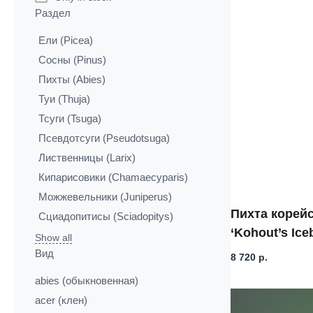
Раздел
Ели (Picea)
Сосны (Pinus)
Пихты (Abies)
Туи (Thuja)
Тсуги (Tsuga)
Псевдотсуги (Pseudotsuga)
Лиственницы (Larix)
Кипарисовики (Chamaecyparis)
Можжевельники (Juniperus)
Пихта корей
Сциадопитисы (Sciadopitys)
‘Kohout’s Ice
Show all
Вид
8 720
р.
abies (обыкновенная)
acer (клен)