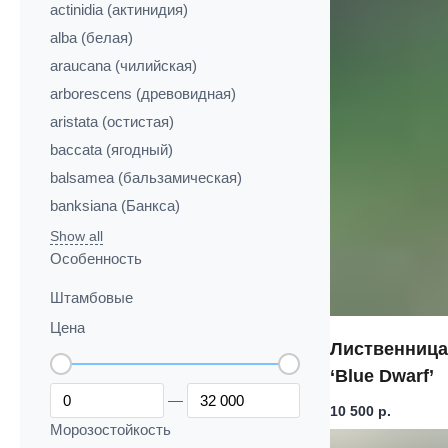
actinidia (актинидия)
alba (белая)
araucana (чилийская)
arborescens (древовидная)
aristata (остистая)
baccata (ягодный)
balsamea (бальзамическая)
banksiana (Банкса)
Show all
Особенность
Штамбовые
Цена
Лиственница
‘Blue Dwarf’
—
10 500
р.
Морозостойкость