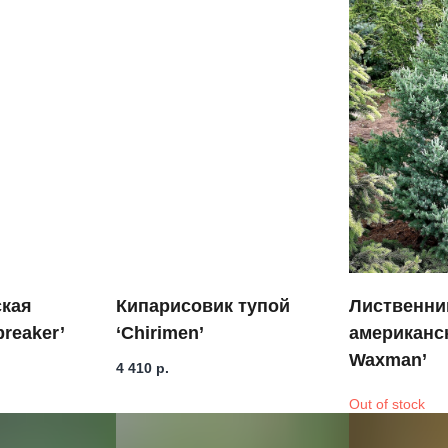
ская
Кипарисовик тупой
Лиственни
breaker’
‘Chirimen’
американс
Waxman’
4 410
р.
Out of stock