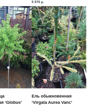
5 570
р.
ца
Ель обыкновенная
я ‘Globus’
‘Virgata Aurea Vanc’