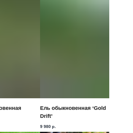
овенная
Ель обыкновенная ‘Gold
Drift’
9 980
р.