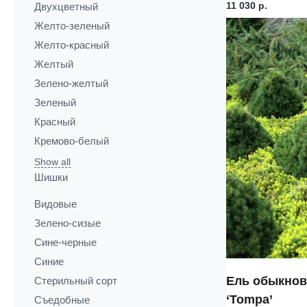
11 030
р.
Двухцветный
Желто-зеленый
Желто-красный
Желтый
Зелено-желтый
Зеленый
Красный
Кремово-белый
Show all
Шишки
Видовые
Зелено-сизые
Сине-черные
Синие
Ель обыкнов
Стерильный сорт
‘Tompa’
Съедобные