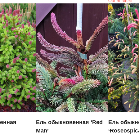
Out of stock
енная
Ель обыкновенная ‘Red
Ель обыкн
Man’
‘Roseospic