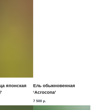
ца японская
Ель обыкновенная
’
‘Acrocona’
7 500
р.