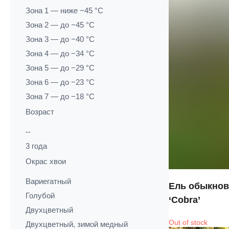
Зона 1 — ниже −45 °C
Зона 2 — до −45 °C
Зона 3 — до −40 °C
Зона 4 — до −34 °C
Зона 5 — до −29 °C
Зона 6 — до −23 °C
Зона 7 — до −18 °C
Возраст
--
3 года
Окрас хвои
Вариегатный
Ель обыкнов
Голубой
‘Cobra’
Двухцветный
Out of stock
Двухцветный, зимой медный