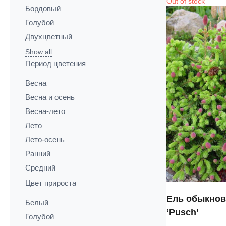
Out of stock
Бордовый
Голубой
Двухцветный
Show all
Период цветения
Весна
Весна и осень
Весна-лето
Лето
Лето-осень
Ранний
Средний
Цвет прироста
Ель обыкнов
Белый
‘Pusch’
Голубой