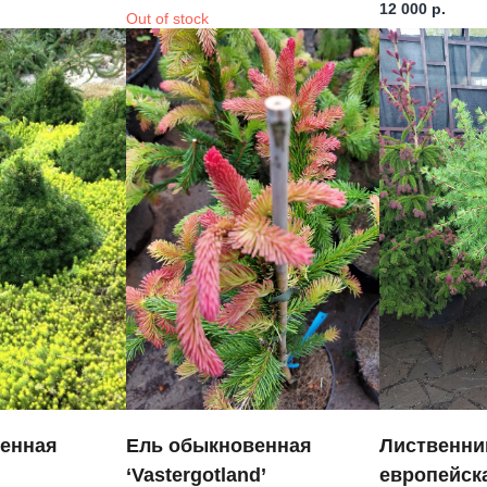
12 000
р.
Out of stock
енная
Ель обыкновенная
Лиственни
‘Vastergotland’
европейска