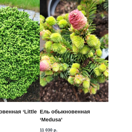
венная ‘Little
Ель обыкновенная
‘Medusa’
11 030
р.