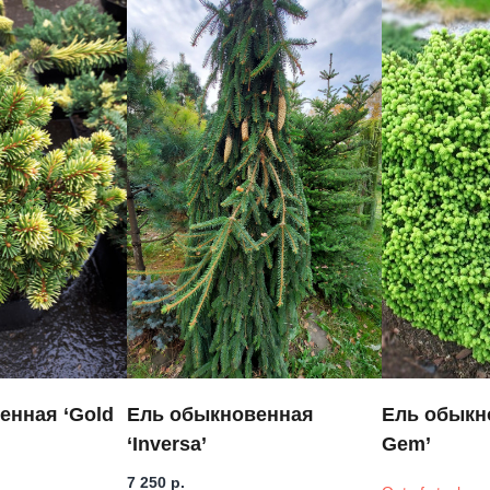
енная ‘Gold
Ель обыкновенная
Ель обыкно
‘Inversa’
Gem’
7 250
р.