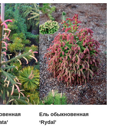
овенная
Ель обыкновенная
ata’
‘Rydal’