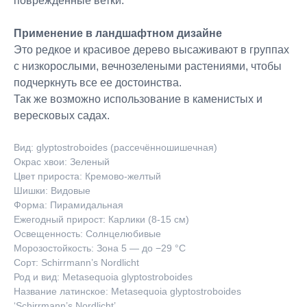
поврежденные ветки.
Применение в ландшафтном дизайне
Это редкое и красивое дерево высаживают в группах
с низкорослыми, вечнозелеными растениями, чтобы
подчеркнуть все ее достоинства.
Так же возможно использование в каменистых и
вересковых садах.
Вид: glyptostroboides (рассечённошишечная)
Окрас хвои: Зеленый
Цвет прироста: Кремово-желтый
Шишки: Видовые
Форма: Пирамидальная
Ежегодный прирост: Карлики (8-15 см)
Освещенность: Солнцелюбивые
Морозостойкость: Зона 5 — до −29 °C
Сорт: Schirrmann’s Nordlicht
Род и вид: Metasequoia glyptostroboides
Название латинское: Metasequoia glyptostroboides
‘Schirrmann’s Nordlicht’