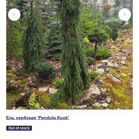
Ель сербская ‘Pendula Kuck’
Ел
5 
Out of stock