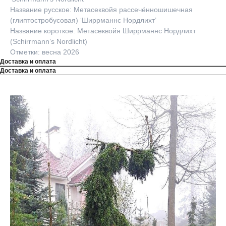
Название русское: Метасеквойя рассечённошишечная
(глиптостробусовая) ‘Ширрманнс Нордлихт’
Название короткое: Метасеквойя Ширрманнс Нордлихт
(Schirrmann’s Nordlicht)
Отметки: весна 2026
Доставка и оплата
Доставка и оплата