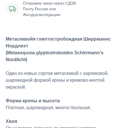
Отправим заказ через СДЭК,
Почту России или
Желдорэкспедицию
Метасеквойя глиптостробоидная Ширрманнс
Нордлихт
(Metasequoia glyptostroboides Schirrmann's
Nordlicht)
Один из новых сортов метасеквой с карликовой,
шаровидной формой кроны и кремово-желтой
окраской.
Форма кроны и высота
Плотная, шаровидная, многоствольная.
Хвоя