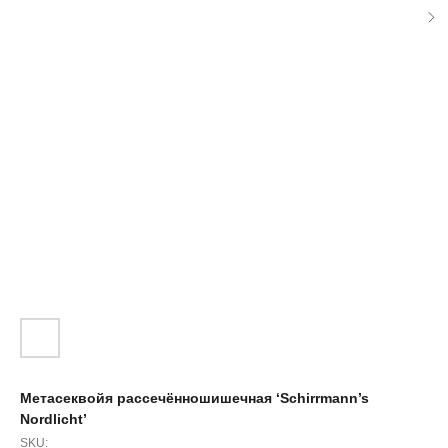
Метасеквойя рассечённошишечная ‘Schirrmann’s
Nordlicht’
SKU: