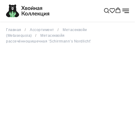
весна 2026
Главная
Ассортимент
Метасеквойи
(Metasequoia)
Метасеквойя
рассечённошишечная ‘Schirrmann’s Nordlicht’