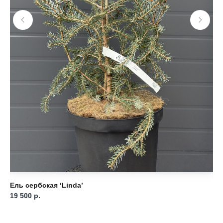
Ель сербская ‘Linda’
Ел
19 500
р.
Ou