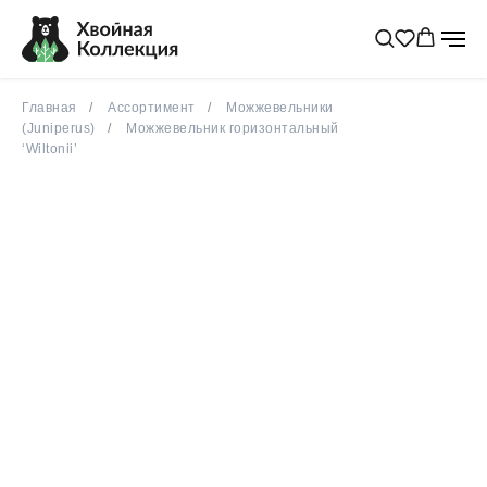
Главная
Ассортимент
Можжевельники
(Juniperus)
Можжевельник горизонтальный
‘Wiltonii’