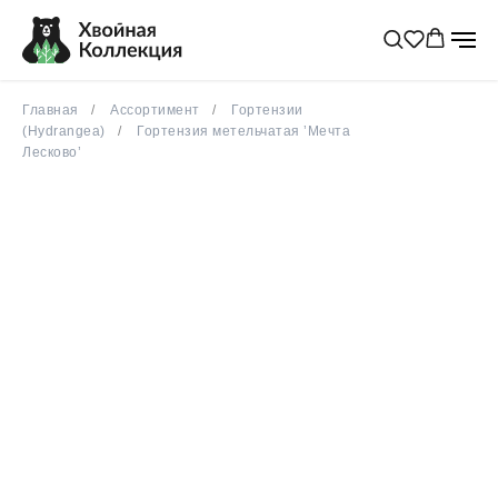
Главная
Ассортимент
Гортензии
(Hydrangea)
Гортензия метельчатая ’Мечта
Лесково’