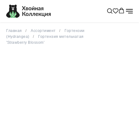
Главная
Ассортимент
Гортензии
(Hydrangea)
Гортензия метельчатая
'Strawberry Blossom'