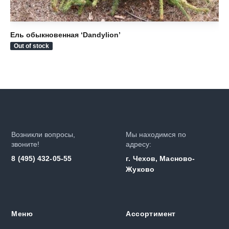
Ель обыкновенная ‘Dandylion’
Ел
Out of stock
Ou
Возникли вопросы,
Мы находимся по
звоните!
адресу:
8 (495) 432-05-55
г. Чехов, Масново-
Жуково
Меню
Ассортимент