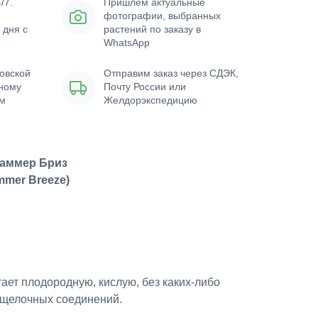
/7.
Пришлем актуальные
фотографии, выбранных
 дня с
растений по заказу в
WhatsApp
овской
Отправим заказ через СДЭК,
нному
Почту России или
ым
Желдорэкспедицию
Саммер Бриз
mmer Breeze)
ает плодородную, кислую, без каких-либо
х щелочных соединений.