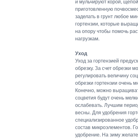
и мульчируют корой, щепой
приготовленную почвосмес
заделать в грунт любое ми
гортензии, которые выращ
на опору чтобы помочь ра
нагрузкам.
Уход
Уход за гортензией предус
обрезку. За счет обрезки 
регулировать величину соц
обрезки гортензии очень мн
Конечно, можно выращивать
соцветия будут очень мелки
ослабевать. Лучшим период
весны. Для удобрения гор
специализированное удобр
состав микроэлементов. Г
удобрение. На зиму желат