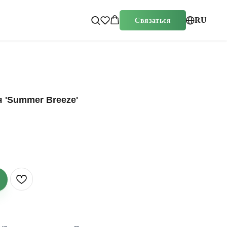
RU
Связаться
 'Summer Breeze'