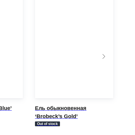
Blue’
Ель обыкновенная
Ель
‘Brobeck’s Gold’
Out of stock
11 0