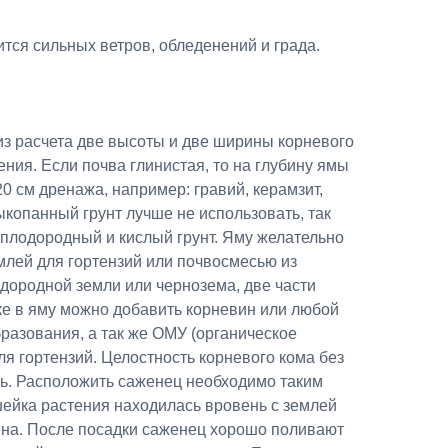
тся сильных ветров, обледенений и града.
из расчета две высоты и две ширины корневого
ения. Если почва глинистая, то на глубину ямы
0 см дренажа, например: гравий, керамзит,
ыкопанный грунт лучше не использовать, так
 плодородный и кислый грунт. Яму желательно
млей для гортензий или почвосмесью из
лодородной земли или чернозема, две части
ке в яму можно добавить корневин или любой
разования, а так же ОМУ (органическое
я гортензий. Целостность корневого кома без
ь. Расположить саженец необходимо таким
шейка растения находилась вровень с землей
ена. После посадки саженец хорошо поливают