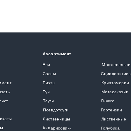
Ассортимент
я
Ели
Можжевельни
Сосны
Сциадопитис
имент
Пихты
Криптомерии
азать
Туи
Метасеквойи
лист
Тсуги
Гинкго
Псевдотсуги
Гортензии
икаты
Лиственницы
Лиственные
ты
Кипарисовики
Голубика