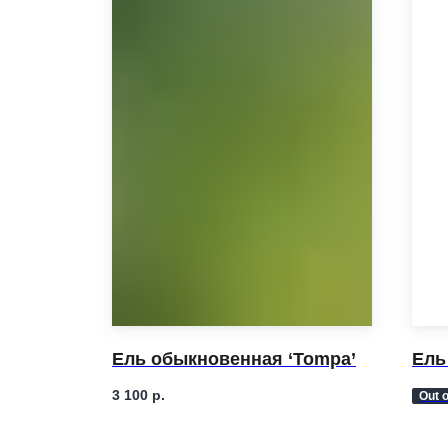
e Angel’
Ель обыкновенная ‘Tompa’
Ель
3 100
р.
Out o