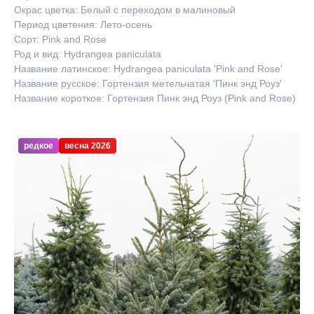
Окрас цветка: Белый с переходом в малиновый
Период цветения: Лето-осень
Сорт: Pink and Rose
Род и вид: Hydrangea paniculata
Название латинское: Hydrangea paniculata 'Pink and Rose'
Название русское: Гортензия метельчатая 'Пинк энд Роуз'
Название короткое: Гортензия Пинк энд Роуз (Pink and Rose)
редкое
весна 2026