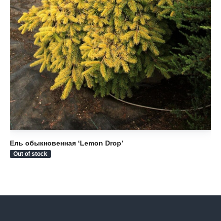
Ель обыкновенная ‘Lemon Drop’
Ел
Out of stock
Ou