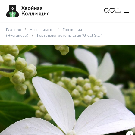
Главная
Ассортимент
Гортензии
(Hydrangea)
Гортензия метельчатая 'Great Star'