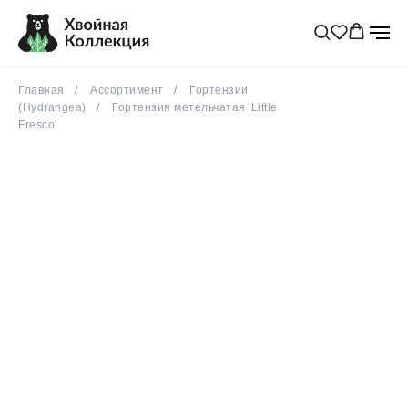
Главная
Ассортимент
Гортензии
(Hydrangea)
Гортензия метельчатая 'Little
Fresco'