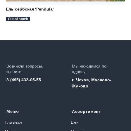
Ель сербская ‘Pendula’
Ел
Out of stock
Ou
Возникли вопросы,
Мы находимся по
звоните!
адресу:
8 (495) 432-05-55
г. Чехов, Масново-
Жуково
Меню
Ассортимент
Главная
Ели