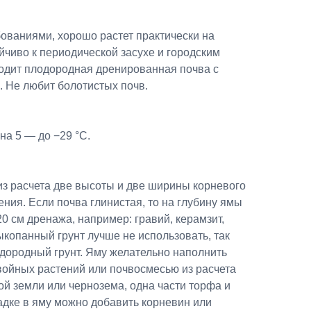
ованиями, хорошо растет практически на
йчиво к периодической засухе и городским
одит плодородная дренированная почва с
 Не любит болотистых почв.
на 5 — до −29 °C.
из расчета две высоты и две ширины корневого
ения. Если почва глинистая, то на глубину ямы
0 см дренажа, например: гравий, керамзит,
ыкопанный грунт лучше не использовать, так
одородный грунт. Яму желательно наполнить
войных растений или почвосмесью из расчета
ной земли или чернозема, одна части торфа и
садке в яму можно добавить корневин или