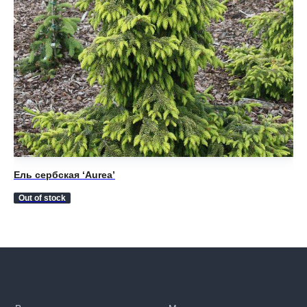
Ель сербская ‘Aurea’
Ел
Out of stock
Ou