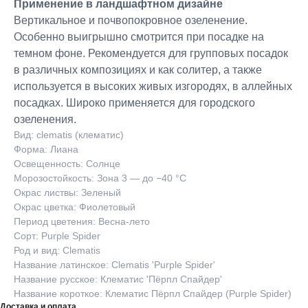
Применение в ландшафтном дизайне
Вертикальное и почвопокровное озеленение.
Особенно выигрышно смотрится при посадке на
темном фоне. Рекомендуется для групповых посадок
в различных композициях и как солитер, а также
используется в высоких живых изгородях, в аллейных
посадках. Широко применяется для городского
озеленения.
Вид: clematis​ (клематис​)
Форма: Лиана
Освещенность: Солнце
Морозостойкость: Зона 3 — до −40 °C
Окрас листвы: Зеленый
Окрас цветка: Фиолетовый
Период цветения: Весна-лето
Сорт: Purple Spider
Род и вид: Clematis
Название латинское: Clematis 'Purple Spider'
Название русское: Клематис 'Пёрпл Спайдер'
Название короткое: Клематис Пёрпл Спайдер (Purple Spider)
Доставка и оплата