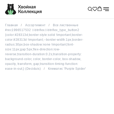
Главная
Ассортимент
Все лиственные
#rec1996517532 .t-btnflex.t-btnflex_type_button2
{color:#28313d;border-style:solid !important;border-
color:#28313d !important;--border-width:1px;border-
radius:30px;box-shadow:none !important;font-
size:11px;gap:5px;flex-direction:row-
reverse;transition-duration:0.2s;transition-property:
background-color, color, border-color, box-shadow,
opacity, transform, gap;transition-timing-function:
ease-in-out;} (Deciduis)
Клематис 'Purple Spider'