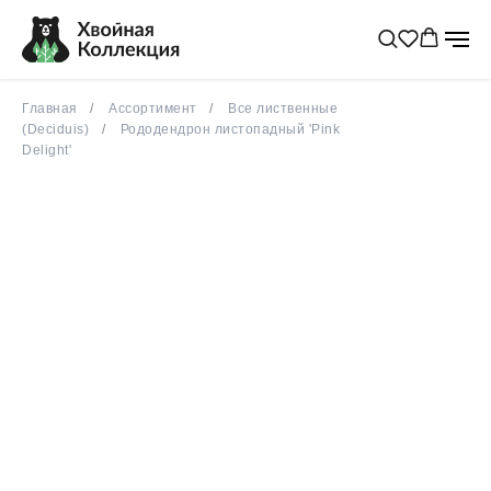
Главная
Ассортимент
Все лиственные
(Deciduis)
Рододендрон листопадный 'Pink
Delight'