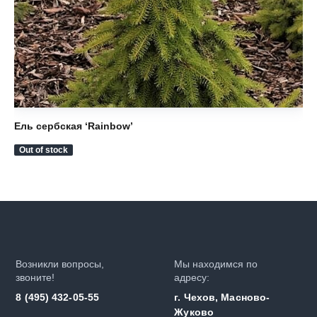
Ель сербская ‘Rainbow’
Ел
Out of stock
Ou
Возникли вопросы,
Мы находимся по
звоните!
адресу:
8 (495) 432-05-55
г. Чехов, Масново-
Жуково