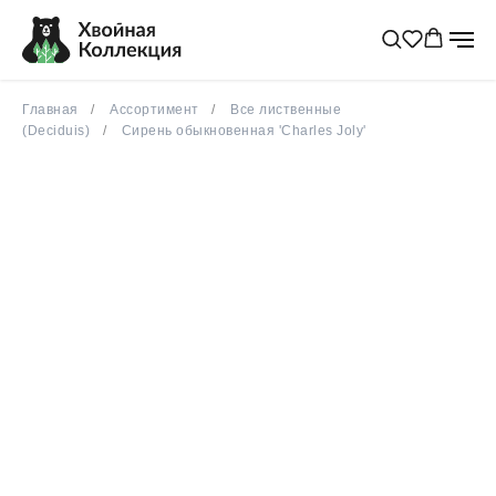
Главная
Ассортимент
Все лиственные
(Deciduis)
Сирень обыкновенная 'Charles Joly'