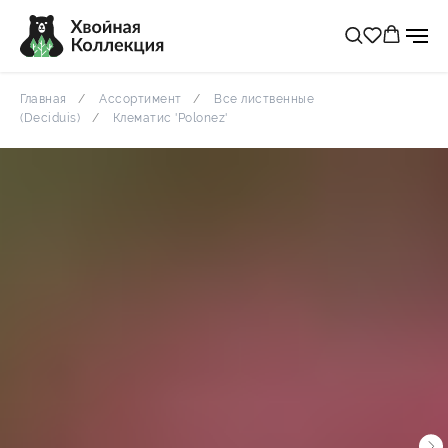
Главная
Ассортимент
Все лиственные
(Deciduis)
Клематис 'Polonez'