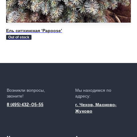
Ель ситхинская ‘Papoose’
Ел
Out of stock
Ou
Возникли вопросы,
Мы находимся по
звоните!
адресу:
8 (495) 432-05-55
г. Чехов, Масново-
Жуково