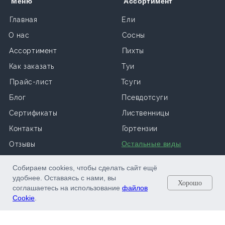
Меню
Ассортимент
Главная
Ели
О нас
Сосны
Ассортимент
Пихты
Как заказать
Туи
Прайс-лист
Тсуги
Блог
Псевдотсуги
Сертификаты
Лиственницы
Контакты
Гортензии
Остальные виды
Отзывы
Собираем cookies, чтобы сделать сайт ещё
удобнее. Оставаясь с нами, вы
Хорошо
Наши соцсети
соглашаетесь на использование
файлов
Cookie
.