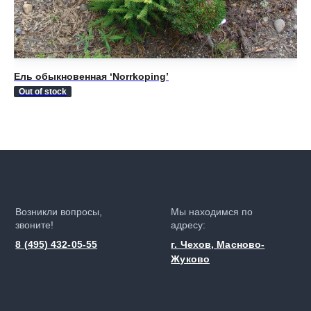
Ель обыкновенная ‘Norrkoping’
Ел
Out of stock
Ou
Возникли вопросы,
Мы находимся по
звоните!
адресу:
8 (495) 432-05-55
г. Чехов, Масново-
Жуково