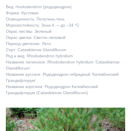
Вид: rhododendron (рододендрон)
Форма: Кустовая
Освещенность: Полутень-тень
Морозостойкость: Зона 4 — до −34 °C
Окрас листвы: Зеленый
Окрас цветка: Светло-лиловый
Период цветения: Лето
Сорт: Catawbiense Glandiflorum
Род и вид: Rhododendron hybridum
Название латинское: Rhododendron hybridum 'Catawbiense
Glandiflorum'
Название русское: Рододендрон гибридный 'Катевбинский
Грандифлорум'
Название короткое: Рододендрон Катевбинский
Грандифлорум (Catawbiense Glandiflorum)